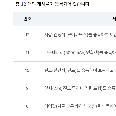
총
개의 게시물이 등록되어 있습니다
12
번호
12
지갑(검정색, 루이까또즈)를 습득하여 보
11
보조배터리(5000mAh, 연회색)를 습득
10
틴트(빨간색, 딘토)를 습득하여 보관하고 
9
열쇠(279, 진로 두꺼비 키링 포함)를 습
8
에어팟(차콜 고무 케이스 포함)을 습득하