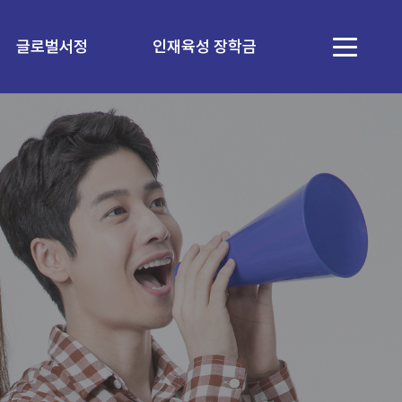
글로벌서정
인재육성 장학금