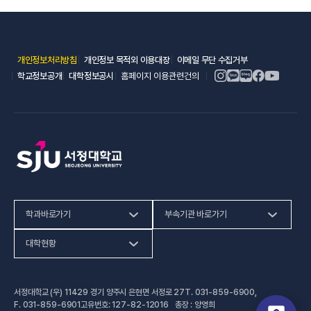
(새 창 열림)
(새 창 열림)
(새 창 열림)
개인정보처리방침
개인정보 목적외 이용대장
이메일 무단 수집거부
(새 창 열림)
(새 창 열림)
학교정보공개
대학정보공시
홈페이지 이용관련건의
학과바로가기
부속기관 바로가기
(새 창 열림)
인문사회계열
HiVE센터
대학현황
(새 창 열림
자연과학계열
가평군어린이 급식관리지원센터
예결산공고
서정대학교 (우) 11429 경기 양주시 은현면 서정로 27
T.
031-859-6900
,
(새 창 열림)
공학계열
건강증진센터
(새 창 열림)
대학정보공시
F.
031-859-6901
고유번호: 127-82-12016 총장 : 양영희