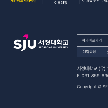
(새 창 열림)
개인정보처리방침
이메일 무단 수
(새 창 열림)
이용대장
학과바로가기
대학규정
인문사회계열
자연과학계열
서정대학교 (우) 
F.
031-859-69
공학계열
Copyright © SE
전문기술석사