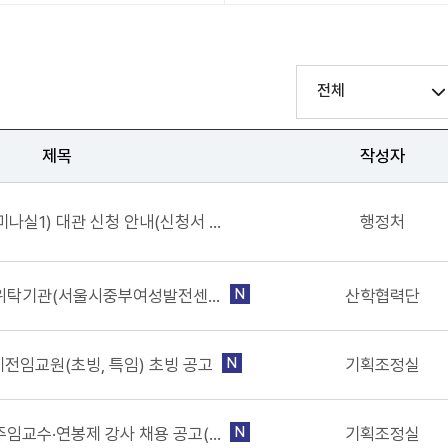
전체
제목
작성자
서정대학교 콘서트홀(세미나실1) 대관 신청 안내(신청서 양식 포함)
행정처
서정대학교 산학협력단 위탁기관(서울시중부여성발전센터) 직원(센터장) 채용 공고
N
산학협력단
 비전임교원(초빙, 특임) 초빙 공고
N
기획조정실
서정대학교 국제교육원 주임교수·연봉제 강사 채용 공고(26년 8월 1차)
N
기획조정실