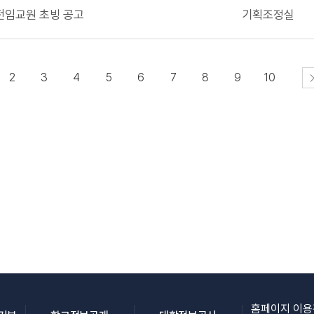
 전임교원 초빙 공고
기획조정실
2
3
4
5
6
7
8
9
10
홈페이지 이