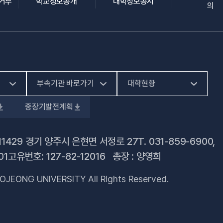
(새 창 열림)
(새 창 열림)
(새 창 열림)
집거부
학교정보공개
대학정보공시
의
부속기관 바로가기
대학현황
중장기발전계획
(새 창 열림)
HiVE센터
예결산공고
(새 창 열림)
가평군어린이 급식관
대학정보공시
11429 경기 양주시 은현면 서정로 27
T.
031-859-6900
,
(새 창 열림)
리지원센터
01
고유번호: 127-82-12016 총장 : 양영희
업무추진비 사용내역
(새 창 열림)
건강증진센터
OJEONG UNIVERSITY All Rights Reserved.
법정위원회 회의록
(새 창 열림)
교육혁신지원센터
회의록 공개
(새 창 열림)
국제교육원