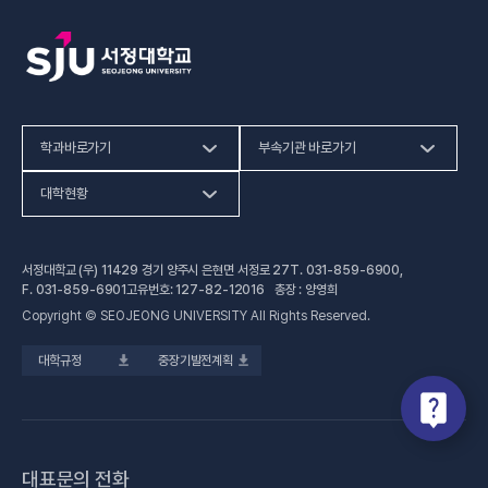
학과바로가기
부속기관 바로가기
(새 창 열림)
인문사회계열
HiVE센터
대학현황
(새 창 열림
자연과학계열
가평군어린이 급식관리지원센터
예결산공고
서정대학교 (우) 11429 경기 양주시 은현면 서정로 27
T.
031-859-6900
,
(새 창 열림)
공학계열
건강증진센터
(새 창 열림)
대학정보공시
F.
031-859-6901
고유번호: 127-82-12016 총장 : 양영희
Copyright © SEOJEONG UNIVERSITY All Rights Reserved.
(새 창 열림)
전문기술석사
교육혁신지원센터
업무추진비 사용내역
대학규정
중장기발전계획
(새 창 열림)
국제교육원
법정위원회 회의록
(새 창 열림)
기술사관육성사업단
회의록 공개
(새 창 열림)
산학협력처·단
기부금 현황
대표문의 전화