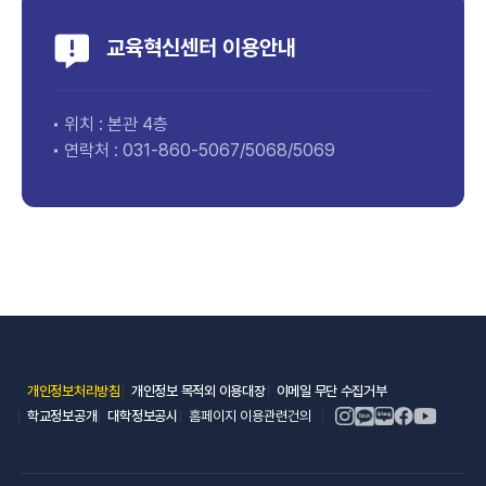
교육혁신센터 이용안내
위치 : 본관 4층
연락처 :
031-860-5067/5068/5069
(새 창 열림)
(새 창 열림)
(새 창 열림)
개인정보처리방침
개인정보 목적외 이용대장
이메일 무단 수집거부
(새 창 열림)
(새 창 열림)
학교정보공개
대학정보공시
홈페이지 이용관련건의