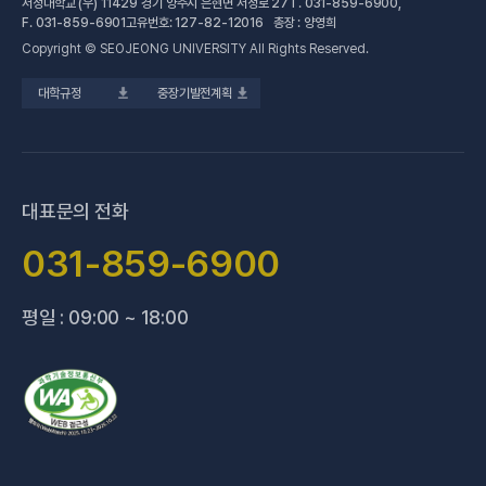
서정대학교 (우) 11429 경기 양주시 은현면 서정로 27
T.
031-859-6900
,
(새 창 열림)
공학계열
건강증진센터
(새 창 열림)
대학정보공시
F.
031-859-6901
고유번호: 127-82-12016 총장 : 양영희
Copyright © SEOJEONG UNIVERSITY All Rights Reserved.
(새 창 열림)
전문기술석사
교육혁신지원센터
업무추진비 사용내역
대학규정
중장기발전계획
(새 창 열림)
국제교육원
법정위원회 회의록
(새 창 열림)
기술사관육성사업단
회의록 공개
(새 창 열림)
산학협력처·단
기부금 현황
대표문의 전화
(새 창 열림)
성과관리(IR)센터
적립금 운용 현황
031-859-6900
(새 창 열림)
성인학습지원센터
평일 : 09:00 ~ 18:00
(새 창 열림)
세종학당지원센터
(새 창 열림)
신문방송국
(새 창 열림)
양주 베이비부머 행복캠퍼스
(새 창 열림
양주시어린이 급식관리지원센터