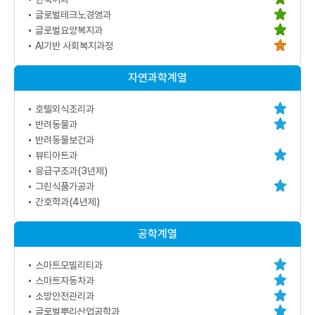
글로벌테크노경영과
글로벌요양복지과
AI기반 사회복지과정
자연과학계열
호텔외식조리과
반려동물과
반려동물보건과
뷰티아트과
응급구조과(3년제)
그린식품가공과
간호학과(4년제)
공학계열
스마트모빌리티과
스마트자동차과
소방안전관리과
글로벌뿌리산업공학과