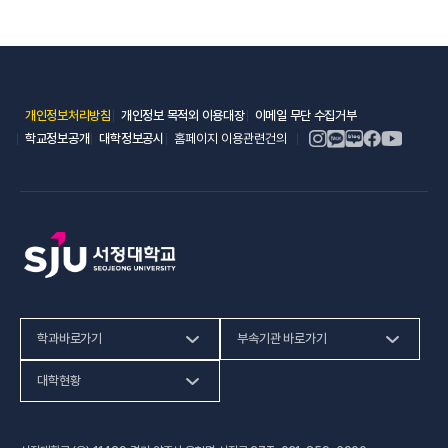
(새 창 열림)
(새 창 열림)
(새 창 열림)
개인정보처리방침
개인정보 목적외 이용대장
이메일 무단 수집거부
(새 창 열림)
(새 창 열림)
학교정보공개
대학정보공시
홈페이지 이용관련건의
학과바로가기
부속기관 바로가기
(새 창 열림)
인문사회계열
HiVE센터
대학현황
(새 창 열림
자연과학계열
가평군어린이 급식관리지원센터
예결산공고