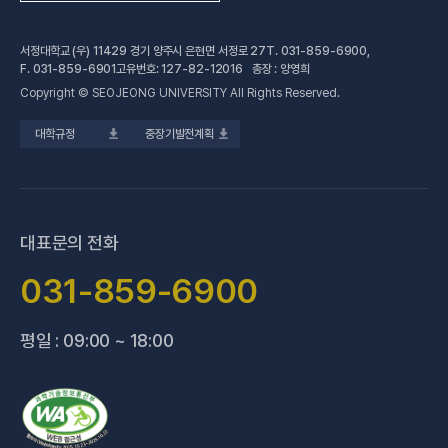
(새 창 열림
자연과학계열
가평군어린이 급식관리지원센터
예결산공고
서정대학교 (우) 11429 경기 양주시 은현면 서정로 27
T.
031-859-6900
,
(새 창 열림)
공학계열
건강증진센터
(새 창 열림)
대학정보공시
F.
031-859-6901
고유번호: 127-82-12016 총장 : 양영희
Copyright © SEOJEONG UNIVERSITY All Rights Reserved.
(새 창 열림)
전문기술석사
교육혁신지원센터
업무추진비 사용내역
대학규정
중장기발전계획
(새 창 열림)
국제교육원
법정위원회 회의록
(새 창 열림)
기술사관육성사업단
회의록 공개
(새 창 열림)
산학협력처·단
기부금 현황
대표문의 전화
(새 창 열림)
성과관리(IR)센터
적립금 운용 현황
031-859-6900
(새 창 열림)
성인학습지원센터
평일 : 09:00 ~ 18:00
(새 창 열림)
세종학당지원센터
(새 창 열림)
신문방송국
(새 창 열림)
양주 베이비부머 행복캠퍼스