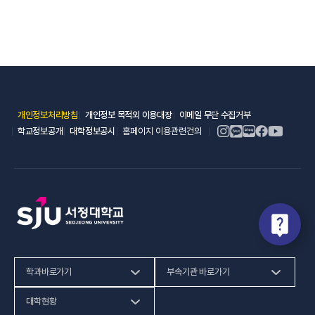
(새 창 열림)
(새 창 열림)
(새 창 열림)
개인정보처리방침
개인정보 목적외 이용대장
이메일 무단 수집거부
(새 창 열림)
(새 창 열림)
학교정보공개
대학정보공시
홈페이지 이용관련건의
학과바로가기
부속기관 바로가기
(새 창 열림)
인문사회계열
HiVE센터
대학현황