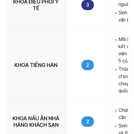
KHOA ĐIỀU PHỐI Y
ngoài n
3
TẾ
Sinh vi
vấn bện
Mỗi học
kết đại
viên vừ
5 của c
KHOA TIẾNG HÀN
2
Thông q
chương 
chuyên 
quốc tế
Chúng t
cần thi
KHOA NẤU ĂN NHÀ
2
HÀNG KHÁCH SẠN
Sinh vi
và tham