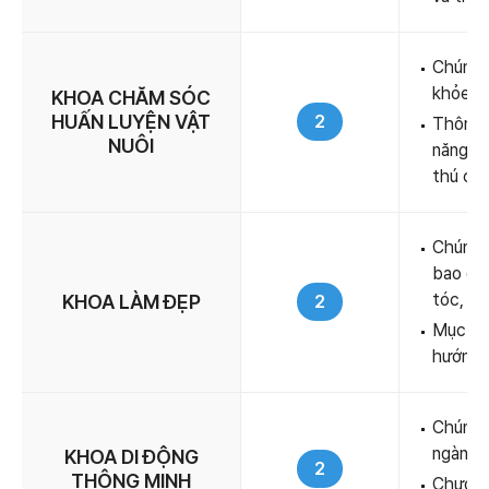
Chúng t
khỏe t
KHOA CHĂM SÓC
HUẤN LUYỆN VẬT
2
Thông q
NUÔI
năng lự
thú cư
Chúng 
bao qu
tóc, tr
KHOA LÀM ĐẸP
2
Mục tiê
hướng 
Chúng t
ngành c
KHOA DI ĐỘNG
2
THÔNG MINH
Chương 