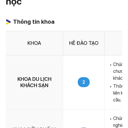
học
Thông tin khoa
KHOA
HÊ ĐÀO TẠO
Chúng t
chương 
khách s
KHOA DU LỊCH
2
KHÁCH SẠN
Thông q
liên kế
cầu.
Chúng t
nghiệp 