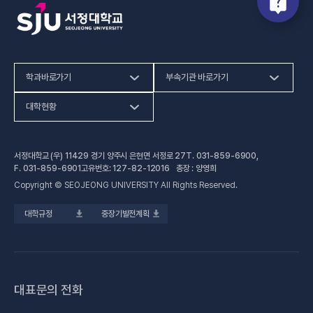
학과바로가기
부속기관 바로가기
(새 창 열림)
인문사회계열
HiVE센터
대학현황
(새 창 열림
자연과학계열
가평군어린이 급식관리지원센터
예결산공고
서정대학교 (우) 11429 경기 양주시 은현면 서정로 27
T.
031-859-6900
,
(새 창 열림)
공학계열
건강증진센터
(새 창 열림)
대학정보공시
F.
031-859-6901
고유번호: 127-82-12016 총장 : 양영희
Copyright © SEOJEONG UNIVERSITY All Rights Reserved.
(새 창 열림)
전문기술석사
교육혁신지원센터
업무추진비 사용내역
대학규정
중장기발전계획
(새 창 열림)
국제교육원
법정위원회 회의록
(새 창 열림)
기술사관육성사업단
회의록 공개
(새 창 열림)
산학협력처·단
기부금 현황
대표문의 전화
(새 창 열림)
성과관리(IR)센터
적립금 운용 현황