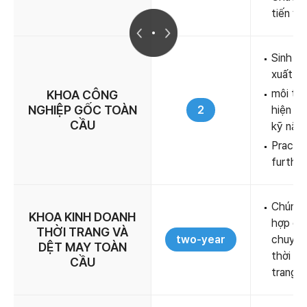
tiến và
Sinh vi
xuất ti
môi trư
KHOA CÔNG
NGHIỆP GỐC TOÀN
2
hiện tr
CẦU
kỹ năng
Practic
further
Chúng t
KHOA KINH DOANH
hợp dệt
THỜI TRANG VÀ
two-year
chuyên 
DỆT MAY TOÀN
thời tr
CẦU
trang v