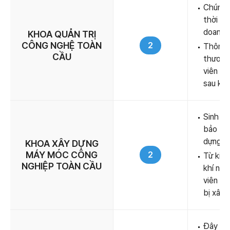
Chúng t
thời đạ
doanh v
KHOA QUẢN TRỊ
CÔNG NGHỆ TOÀN
2
Thông q
CẦU
thương 
viên có
sau khi
Sinh vi
bảo trì
dựng t
KHOA XÂY DỰNG
MÁY MÓC CÔNG
2
Từ kiến
NGHIỆP TOÀN CẦU
khí nén
viên ph
bị xây 
Đây là 