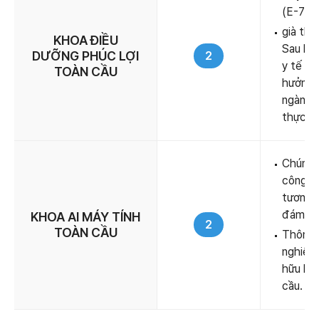
(E-7-2)
già the
KHOA ĐIỀU
Sau khi
DƯỠNG PHÚC LỢI
2
y tế – 
TOÀN CẦU
hưởng 
ngành c
thực ti
Chúng t
công ng
tương l
đám mâ
KHOA AI MÁY TÍNH
2
TOÀN CẦU
Thông 
nghiệp,
hữu kỹ 
cầu.