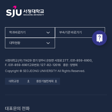
학과바로가기
부속기관 바로가기
(새 창 열림)
인문사회계열
HiVE센터
대학현황
(새 창 열림
자연과학계열
가평군어린이 급식관리지원센터
예결산공고
서정대학교 (우) 11429 경기 양주시 은현면 서정로 27
T.
031-859-6900
,
(새 창 열림)
공학계열
건강증진센터
(새 창 열림)
대학정보공시
F.
031-859-6901
고유번호: 127-82-12016 총장 : 양영희
Copyright © SEOJEONG UNIVERSITY All Rights Reserved.
(새 창 열림)
전문기술석사
교육혁신지원센터
업무추진비 사용내역
대학규정
중장기발전계획
(새 창 열림)
국제교육원
법정위원회 회의록
(새 창 열림)
기술사관육성사업단
회의록 공개
(새 창 열림)
산학협력처·단
기부금 현황
대표문의 전화