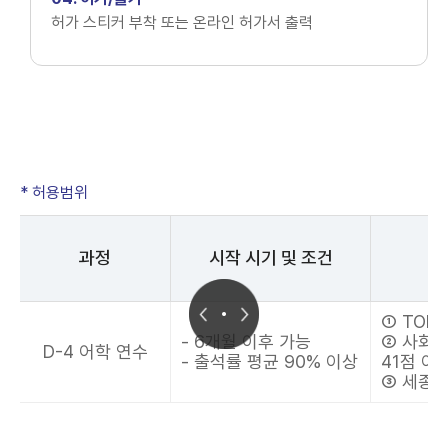
허가 스티커 부착 또는 온라인 허가서 출력
* 허용범위
과정
시작 시기 및 조건
① TOPI
- 6개월 이후 가능
② 사회
D-4 어학 연수
- 출석률 평균 90% 이상
41점 이
③ 세종학