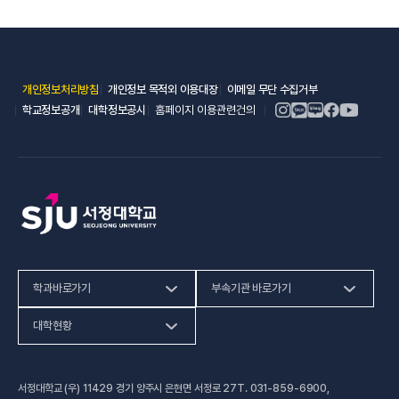
(새 창 열림)
(새 창 열림)
(새 창 열림)
개인정보처리방침
개인정보 목적외 이용대장
이메일 무단 수집거부
(새 창 열림)
(새 창 열림)
학교정보공개
대학정보공시
홈페이지 이용관련건의
학과바로가기
부속기관 바로가기
(새 창 열림)
인문사회계열
HiVE센터
대학현황
(새 창 열림
자연과학계열
가평군어린이 급식관리지원센터
예결산공고
서정대학교 (우) 11429 경기 양주시 은현면 서정로 27
T.
031-859-6900
,
(새 창 열림)
공학계열
건강증진센터
(새 창 열림)
대학정보공시