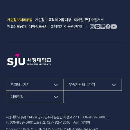
(새 창 열림)
(새 창 열림)
(새 창 열림)
개인정보처리방침
개인정보 목적외 이용대장
이메일 무단 수집거부
(새 창 열림)
(새 창 열림)
학교정보공개
대학정보공시
홈페이지 이용관련건의
학과바로가기
부속기관 바로가기
(새 창 열림)
인문사회계열
HiVE센터
대학현황
(새 창 열림
자연과학계열
가평군어린이 급식관리지원센터
예결산공고
서정대학교 (우) 11429 경기 양주시 은현면 서정로 27
T.
031-859-6900
,
(새 창 열림)
공학계열
건강증진센터
(새 창 열림)
대학정보공시
F.
031-859-6901
고유번호: 127-82-12016 총장 : 양영희
Copyright © SEOJEONG UNIVERSITY All Rights Reserved.