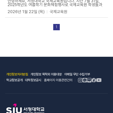
안녕하세요, 서정대학교 국제교육원입니다. 지난 7월 31일,
2025학년도 여름학기 문화체험행사로 국제교육원 학생들과
함께 영화관을 다녀왔습니다. 무더운 여름날 시원한 극장에서
2026년 1월 22일 (목)
국제교육원
한국 영화를 관람하며 선생님, 친구들과 함께 즐거운 시간을 보
냈습니다. 많은 학생들을 인솔하느라 고생하신 선생님들과 적
극적으로 문화체험에 참여해준 모든 학생 여러분께 감사드리며
당시의 즐거운 순간들을 사진으로 함께 전합니다. 앞으로도 다
1
양한 체험 활동을 통해 학생들이 많은 것을 배우며 한국을 더욱
깊이 이해하고 느낄 수 있도록 노력하겠습니다. 많은 관심 부탁
드립니다. 감사합니다.
(새 창 열림)
(새 창 열림)
(새 창 열림)
개인정보처리방침
개인정보 목적외 이용대장
이메일 무단 수집거부
(새 창 열림)
(새 창 열림)
학교정보공개
대학정보공시
홈페이지 이용관련건의