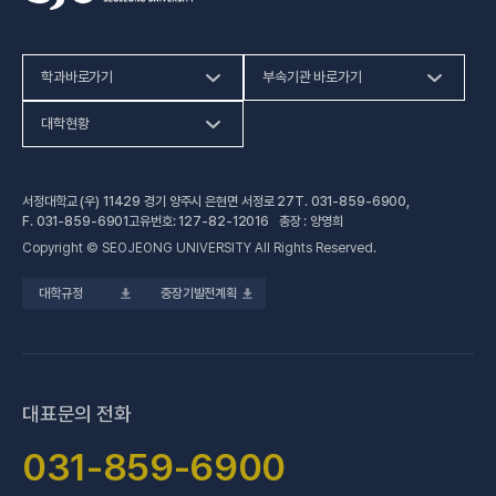
학과바로가기
부속기관 바로가기
(새 창 열림)
인문사회계열
HiVE센터
대학현황
(새 창 열림
자연과학계열
가평군어린이 급식관리지원센터
예결산공고
서정대학교 (우) 11429 경기 양주시 은현면 서정로 27
T.
031-859-6900
,
(새 창 열림)
공학계열
건강증진센터
(새 창 열림)
대학정보공시
F.
031-859-6901
고유번호: 127-82-12016 총장 : 양영희
Copyright © SEOJEONG UNIVERSITY All Rights Reserved.
(새 창 열림)
전문기술석사
교육혁신지원센터
업무추진비 사용내역
대학규정
중장기발전계획
(새 창 열림)
국제교육원
법정위원회 회의록
(새 창 열림)
기술사관육성사업단
회의록 공개
(새 창 열림)
산학협력처·단
기부금 현황
대표문의 전화
(새 창 열림)
성과관리(IR)센터
적립금 운용 현황
031-859-6900
(새 창 열림)
성인학습지원센터