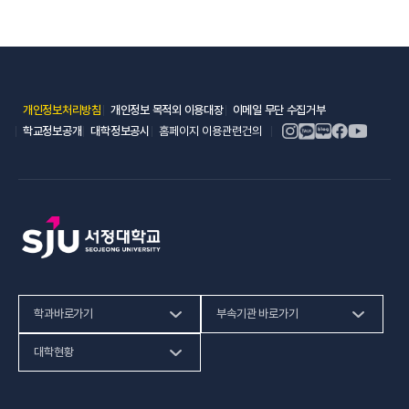
(새 창 열림)
(새 창 열림)
(새 창 열림)
개인정보처리방침
개인정보 목적외 이용대장
이메일 무단 수집거부
(새 창 열림)
(새 창 열림)
학교정보공개
대학정보공시
홈페이지 이용관련건의
학과바로가기
부속기관 바로가기
(새 창 열림)
인문사회계열
HiVE센터
대학현황
(새 창 열림
자연과학계열
가평군어린이 급식관리지원센터
예결산공고