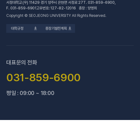
서정대학교 (우) 11429 경기 양주시 은현면 서정로 27
T.
031-859-6900
,
(새 창 열림)
공학계열
건강증진센터
(새 창 열림)
대학정보공시
F.
031-859-6901
고유번호: 127-82-12016 총장 : 양영희
Copyright © SEOJEONG UNIVERSITY All Rights Reserved.
(새 창 열림)
전문기술석사
교육혁신지원센터
업무추진비 사용내역
대학규정
중장기발전계획
(새 창 열림)
국제교육원
법정위원회 회의록
(새 창 열림)
기술사관육성사업단
회의록 공개
(새 창 열림)
산학협력처·단
기부금 현황
대표문의 전화
(새 창 열림)
성과관리(IR)센터
적립금 운용 현황
031-859-6900
(새 창 열림)
성인학습지원센터
평일 : 09:00 ~ 18:00
(새 창 열림)
세종학당지원센터
(새 창 열림)
신문방송국
(새 창 열림)
양주 베이비부머 행복캠퍼스
(새 창 열림
양주시어린이 급식관리지원센터