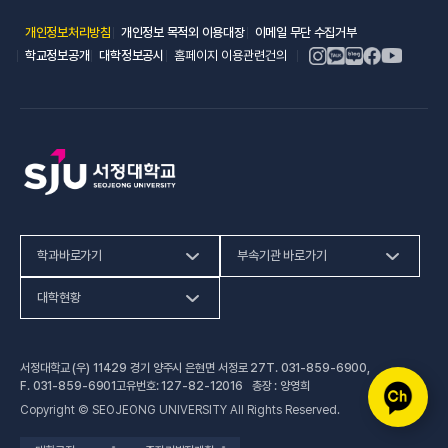
(새 창 열림)
(새 창 열림)
(새 창 열림)
개인정보처리방침
개인정보 목적외 이용대장
이메일 무단 수집거부
(새 창 열림)
(새 창 열림)
학교정보공개
대학정보공시
홈페이지 이용관련건의
학과바로가기
부속기관 바로가기
(새 창 열림)
인문사회계열
HiVE센터
대학현황
(새 창 열림
자연과학계열
가평군어린이 급식관리지원센터
예결산공고
서정대학교 (우) 11429 경기 양주시 은현면 서정로 27
T.
031-859-6900
,
(새 창 열림)
공학계열
건강증진센터
(새 창 열림)
대학정보공시
F.
031-859-6901
고유번호: 127-82-12016 총장 : 양영희
Copyright © SEOJEONG UNIVERSITY All Rights Reserved.
(새 창 열림)
전문기술석사
교육혁신지원센터
업무추진비 사용내역