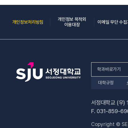
개인정보 목적외
(새 창 열림)
개인정보처리방침
이메일 무단 수
(새 창 열림)
이용대장
학과바로가기
대학규정
인문사회계열
자연과학계열
서정대학교 (우) 
F.
031-859-69
공학계열
Copyright © SE
전문기술석사