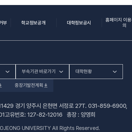
홈페이지 이
(새 창 열림)
(새 창 열림)
(새 창 열림)
집거부
학교정보공개
대학정보공시
의
부속기관 바로가기
대학현황
중장기발전계획
(새 창 열림)
HiVE센터
예결산공고
(새 창 열림)
가평군어린이 급식관
대학정보공시
11429 경기 양주시 은현면 서정로 27
T.
031-859-6900
,
(새 창 열림)
리지원센터
01
고유번호: 127-82-12016 총장 : 양영희
업무추진비 사용내역
(새 창 열림)
건강증진센터
OJEONG UNIVERSITY All Rights Reserved.
법정위원회 회의록