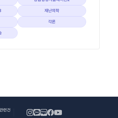
3
재난의학
각론
습
용관련건