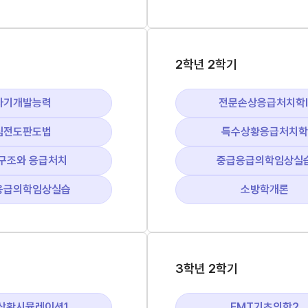
2학년 2학기
자기개발능력
전문손상응급처치학
심전도판도법
특수상황응급처치학
구조와 응급처치
중급응급의학임상실
응급의학임상실습
소방학개론
3학년 2학기
상황시뮬레이션1
EMT기초의학2