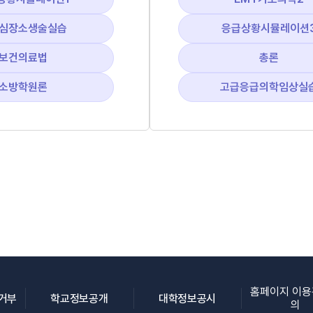
심장소생술실습
응급상황시뮬레이션
보건의료법
총론
소방학원론
고급응급의학임상실
홈페이지 이
(새 창 열림)
(새 창 열림)
(새 창 열림)
집거부
학교정보공개
대학정보공시
의