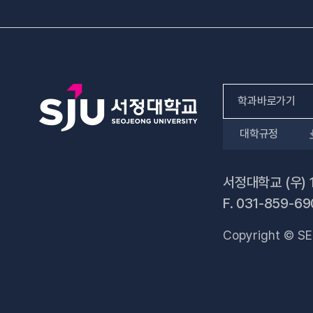
학과바로가기
대학규정
인문사회계열
자연과학계열
서정대학교 (우) 
F.
031-859-69
공학계열
Copyright © SE
전문기술석사