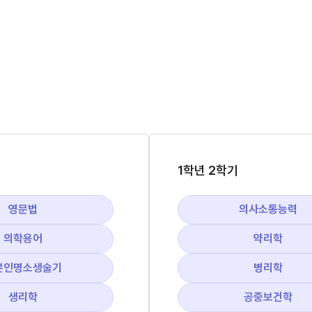
1학년 2학기
영문법
의사소통능력
의학용어
약리학
본인명소생술기
병리학
생리학
공중보건학