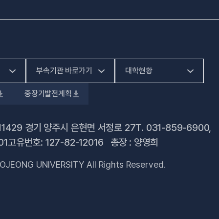
부속기관 바로가기
대학현황
중장기발전계획
(새 창 열림)
HiVE센터
예결산공고
(새 창 열림)
가평군어린이 급식관
대학정보공시
11429 경기 양주시 은현면 서정로 27
T.
031-859-6900
,
(새 창 열림)
리지원센터
01
고유번호: 127-82-12016 총장 : 양영희
업무추진비 사용내역
(새 창 열림)
건강증진센터
OJEONG UNIVERSITY All Rights Reserved.
법정위원회 회의록
(새 창 열림)
교육혁신지원센터
회의록 공개
(새 창 열림)
국제교육원
기부금 현황