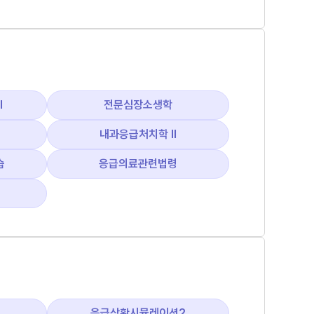
Ⅱ
전문심장소생학
내과응급처치학 Ⅱ
습
응급의료관련법령
응급상황시뮬레이션2