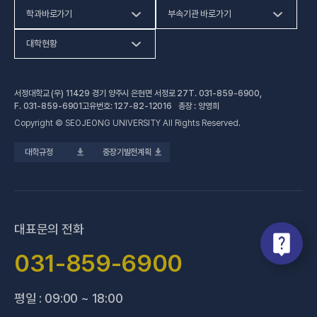
학과바로가기
부속기관 바로가기
(새 창 열림)
인문사회계열
HiVE센터
대학현황
(새 창 열림
자연과학계열
가평군어린이 급식관리지원센터
예결산공고
서정대학교 (우) 11429 경기 양주시 은현면 서정로 27
T.
031-859-6900
,
(새 창 열림)
공학계열
건강증진센터
(새 창 열림)
대학정보공시
F.
031-859-6901
고유번호: 127-82-12016 총장 : 양영희
Copyright © SEOJEONG UNIVERSITY All Rights Reserved.
(새 창 열림)
전문기술석사
교육혁신지원센터
업무추진비 사용내역
대학규정
중장기발전계획
(새 창 열림)
국제교육원
법정위원회 회의록
(새 창 열림)
기술사관육성사업단
회의록 공개
(새 창 열림)
산학협력처·단
기부금 현황
대표문의 전화
(새 창 열림)
성과관리(IR)센터
적립금 운용 현황
031-859-6900
(새 창 열림)
성인학습지원센터
평일 : 09:00 ~ 18:00
(새 창 열림)
세종학당지원센터