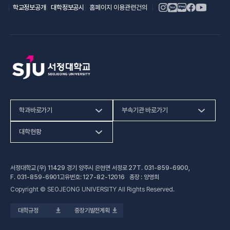
(새 창 열림)
(새 창 열림)
학교정보공개
대학정보공시
홈페이지 이용관련건의
학과바로가기
부속기관 바로가기
(새 창 열림)
인문사회계열
HiVE센터
대학현황
(새 창 열림
자연과학계열
가평군어린이 급식관리지원센터
예결산공고
서정대학교 (우) 11429 경기 양주시 은현면 서정로 27
T.
031-859-6900
,
(새 창 열림)
공학계열
건강증진센터
(새 창 열림)
대학정보공시
F.
031-859-6901
고유번호: 127-82-12016 총장 : 양영희
Copyright © SEOJEONG UNIVERSITY All Rights Reserved.
(새 창 열림)
전문기술석사
교육혁신지원센터
업무추진비 사용내역
대학규정
중장기발전계획
(새 창 열림)
국제교육원
법정위원회 회의록