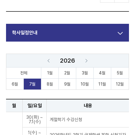
학사일정안내
2026
전체
1월
2월
3월
4월
5월
6월
7월
8월
9월
10월
11월
12월
월
일/요일
내용
30(화) ~
계절학기 수강신청
7.1(수)
1(수) ~