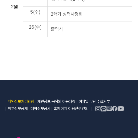
2월
5(수)
2학기 성적사정회
26(수)
졸업식
(새 창 열림)
(새 창 열림)
(새 창 열림)
개인정보처리방침
개인정보 목적외 이용대장
이메일 무단 수집거부
(새 창 열림)
(새 창 열림)
학교정보공개
대학정보공시
홈페이지 이용관련건의