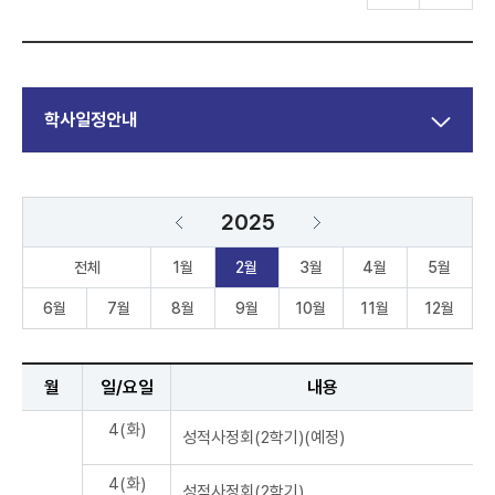
학사일정안내
2025
전체
1월
2월
3월
4월
5월
6월
7월
8월
9월
10월
11월
12월
월
일/요일
내용
4(화)
성적사정회(2학기)(예정)
4(화)
성적사정회(2학기)