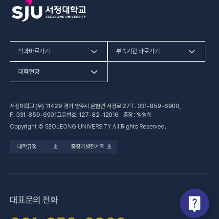
학과바로가기
부속기관 바로가기
(새 창 열림)
인문사회계열
HiVE센터
대학현황
(새 창 열림
자연과학계열
가평군어린이 급식관리지원센터
예결산공고
서정대학교 (우) 11429 경기 양주시 은현면 서정로 27
T.
031-859-6900
,
(새 창 열림)
공학계열
건강증진센터
(새 창 열림)
대학정보공시
F.
031-859-6901
고유번호: 127-82-12016 총장 : 양영희
Copyright © SEOJEONG UNIVERSITY All Rights Reserved.
(새 창 열림)
전문기술석사
교육혁신지원센터
업무추진비 사용내역
대학규정
중장기발전계획
(새 창 열림)
국제교육원
법정위원회 회의록
(새 창 열림)
기술사관육성사업단
회의록 공개
(새 창 열림)
산학협력처·단
기부금 현황
대표문의 전화
(새 창 열림)
성과관리(IR)센터
적립금 운용 현황