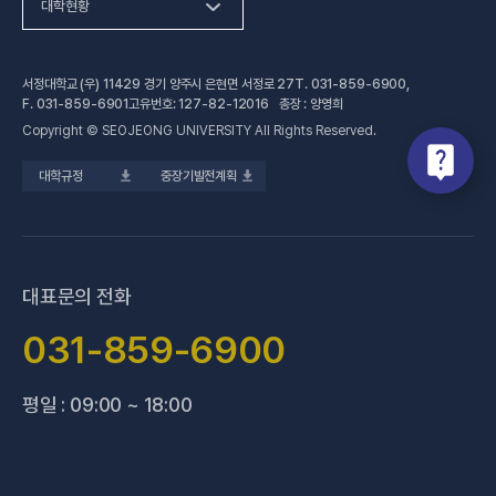
(새 창 열림)
인문사회계열
HiVE센터
대학현황
(새 창 열림
자연과학계열
가평군어린이 급식관리지원센터
예결산공고
서정대학교 (우) 11429 경기 양주시 은현면 서정로 27
T.
031-859-6900
,
(새 창 열림)
공학계열
건강증진센터
(새 창 열림)
대학정보공시
F.
031-859-6901
고유번호: 127-82-12016 총장 : 양영희
Copyright © SEOJEONG UNIVERSITY All Rights Reserved.
(새 창 열림)
전문기술석사
교육혁신지원센터
업무추진비 사용내역
대학규정
중장기발전계획
(새 창 열림)
국제교육원
법정위원회 회의록
(새 창 열림)
기술사관육성사업단
회의록 공개
(새 창 열림)
산학협력처·단
기부금 현황
대표문의 전화
(새 창 열림)
성과관리(IR)센터
적립금 운용 현황
031-859-6900
(새 창 열림)
성인학습지원센터
평일 : 09:00 ~ 18:00
(새 창 열림)
세종학당지원센터
(새 창 열림)
신문방송국
(새 창 열림)
양주 베이비부머 행복캠퍼스