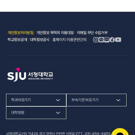
(새 창 열림)
(새 창 열림)
(새 창 열림)
개인정보처리방침
개인정보 목적외 이용대장
이메일 무단 수집거부
(새 창 열림)
(새 창 열림)
학교정보공개
대학정보공시
홈페이지 이용관련건의
학과바로가기
부속기관 바로가기
(새 창 열림)
인문사회계열
HiVE센터
대학현황
(새 창 열림
자연과학계열
가평군어린이 급식관리지원센터
예결산공고
서정대학교 (우) 11429 경기 양주시 은현면 서정로 27
T.
031-859-6900
,