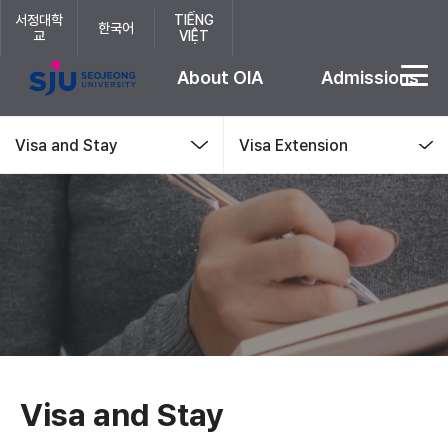
서정대학
TIẾNG
한국어
(새 창 열림)
교
VIỆT
About OIA
Admissions
Visa and Stay
Visa Extension
OIA
Visa and Stay